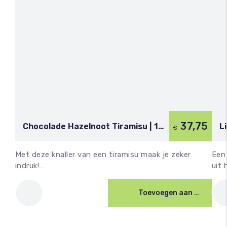
37,75
Chocolade Hazelnoot Tiramisu | 15
L
€
personen
Met deze knaller van een tiramisu maak je zeker
Een 
indruk!…
uit
Toevoegen aan winkelwagen