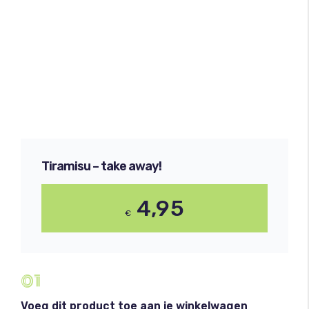
Afrekenen
Mijn account
Tiramisu – take away!
4,95
€
01
Voeg dit product toe aan je winkelwagen