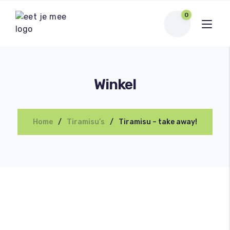
0
Winkel
Home
Tiramisu’s
Tiramisu – take away!
Bezoek winkel
Winkelwagen