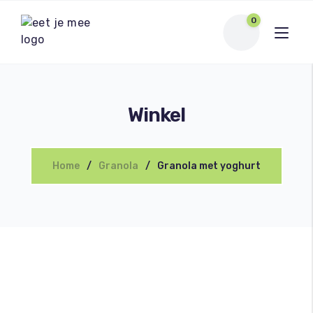
0
Winkel
Home
Granola
Granola met yoghurt
Bezoek winkel
Winkelwagen