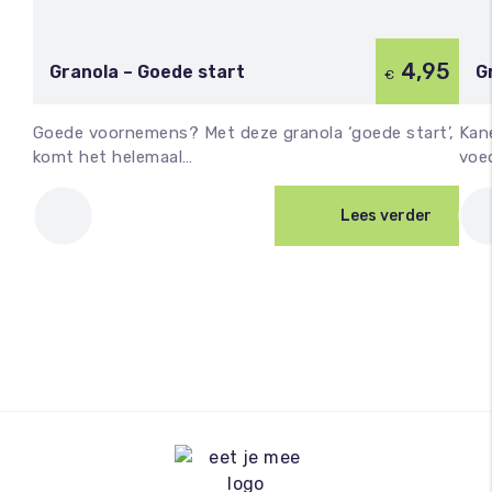
4,95
Granola – Goede start
G
€
Goede voornemens? Met deze granola ‘goede start’,
Kane
komt het helemaal…
voe
Lees verder