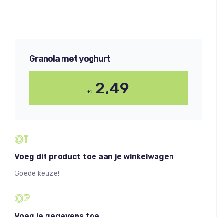
Afrekenen
Mijn account
Granola met yoghurt
2,49
€
01
Voeg dit product toe aan je winkelwagen
Goede keuze!
02
Voeg je gegevens toe.