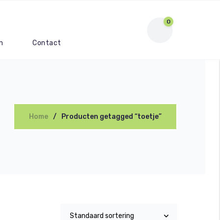
0
n
Contact
Home
Producten getagged “toetje”