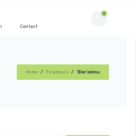
0
n
Contact
Home
Tiramisu’s
‘Bier’amisu