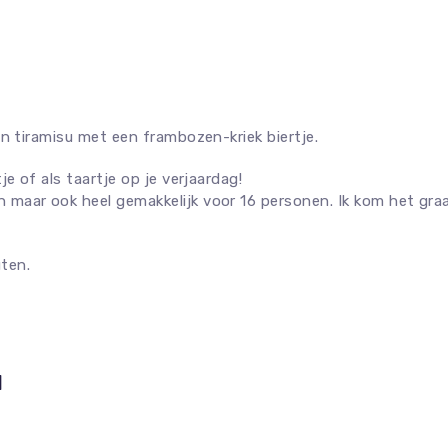
an tiramisu met een frambozen-kriek biertje.
e of als taartje op je verjaardag!
aar ook heel gemakkelijk voor 16 personen. Ik kom het graag 
uten.
u