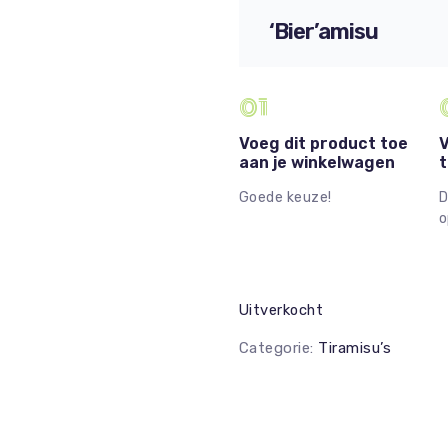
‘Bier’amisu
01
Voeg dit product toe
V
aan je winkelwagen
t
Goede keuze!
D
o
Uitverkocht
Categorie:
Tiramisu’s